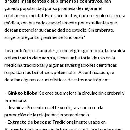
drogas inteligentes
o
suplementos cognitivos
, han
ganado popularidad por su promesa de mejorar el
rendimiento mental. Estos productos, que no requieren receta
médica, son buscados especialmente por estudiantes que
desean potenciar su capacidad de estudio. Sin embargo,
surge la pregunta: ¿realmente funcionan?
Los nootrópicos naturales, como el
ginkgo biloba
, la
teanina
o el
extracto de bacopa
, tienen un historial de uso en la
medicina tradicional y algunas investigaciones científicas
respaldan sus beneficios potenciales. A continuación, se
detallan algunas características de estos nootrópicos:
–
Ginkgo biloba
: Se cree que mejora la circulación cerebral y
la memoria.
–
Teanina
: Presente en el té verde, se asocia con la
promoción de la relajación sin somnolencia.
–
Extracto de bacopa
: Tradicionalmente usado en
Ayurveda, podría mejorar la función cognitiva y la retención