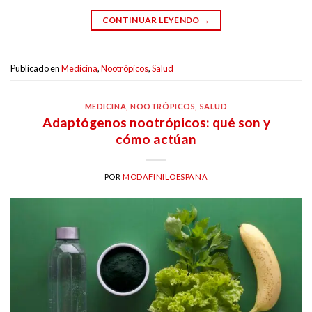
CONTINUAR LEYENDO
→
Publicado en
Medicina
,
Nootrópicos
,
Salud
MEDICINA
,
NOOTRÓPICOS
,
SALUD
Adaptógenos nootrópicos: qué son y
cómo actúan
POR
MODAFINILOESPANA