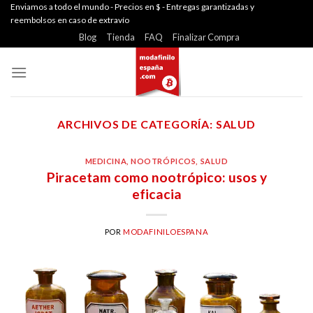
Skip
Enviamos a todo el mundo - Precios en $ - Entregas garantizadas y
reembolsos en caso de extravío
to
Blog
Tienda
FAQ
Finalizar Compra
content
ARCHIVOS DE CATEGORÍA:
SALUD
MEDICINA
,
NOOTRÓPICOS
,
SALUD
Piracetam como nootrópico: usos y
eficacia
POR
MODAFINILOESPANA