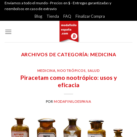
Skip
Enviamos a todo el mundo - Precios en $ - Entregas garantizadas y
reembolsos en caso de extravío
to
Blog
Tienda
FAQ
Finalizar Compra
content
ARCHIVOS DE CATEGORÍA:
MEDICINA
MEDICINA
,
NOOTRÓPICOS
,
SALUD
Piracetam como nootrópico: usos y
eficacia
POR
MODAFINILOESPANA