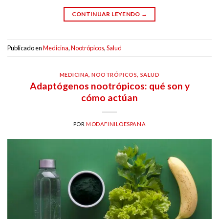
CONTINUAR LEYENDO
→
Publicado en
Medicina
,
Nootrópicos
,
Salud
MEDICINA
,
NOOTRÓPICOS
,
SALUD
Adaptógenos nootrópicos: qué son y
cómo actúan
POR
MODAFINILOESPANA