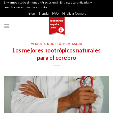
Skip
Enviamos a todo el mundo - Precios en $ - Entregas garantizadas y
reembolsos en caso de extravío
to
Blog
Tienda
FAQ
Finalizar Compra
content
MEDICINA
,
NOOTRÓPICOS
,
SALUD
Los mejores nootrópicos naturales
para el cerebro