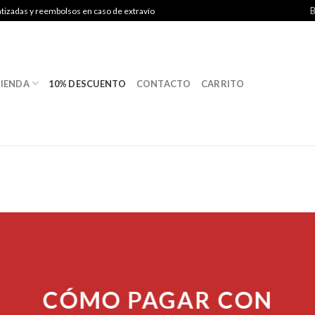
B
ntizadas y reembolsos en caso de extravío
IENDA
10% DESCUENTO
CONTACTO
CARRITO
CÓMO PAGAR CON