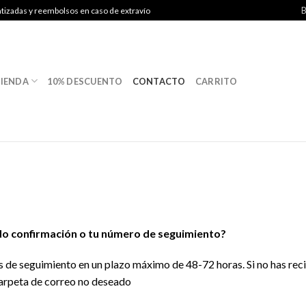
B
ntizadas y reembolsos en caso de extravío
IENDA
10% DESCUENTO
CONTACTO
CARRITO
ido confirmación o tu número de seguimiento?
e seguimiento en un plazo máximo de 48-72 horas. Si no has recib
carpeta de correo no deseado