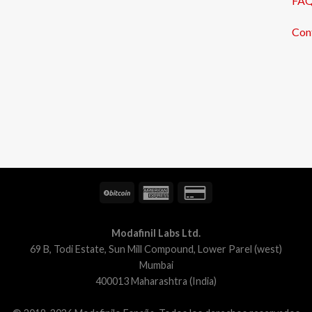
FA
Con
Modafinil Labs Ltd.
69 B, Todi Estate, Sun Mill Compound, Lower Parel (west)
Mumbai
400013 Maharashtra (India)