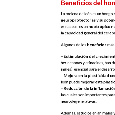
Beneficios del ho
La melena de león es un hongo q
neuroprotectoras
y su poten
erinaceus, es un
nootrópico na
la capacidad general del cereb
Algunos de los
beneficios
más 
–
Estimulación del crecimien
hericenonas y erinacinas, han 
inglés), esencial para el desarr
–
Mejora en la plasticidad ce
león puede mejorar esta plastici
–
Reducción de la inflamación
las cuales son importantes par
neurodegenerativas.
Además, estudios en animales y