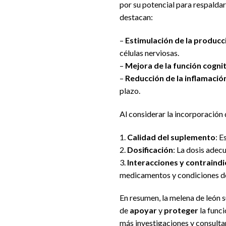
por su potencial para respaldar
destacan:
–
Estimulación de la producc
células nerviosas.
–
Mejora de la función cogni
–
Reducción de la inflamació
plazo.
Al considerar la incorporación 
1.
Calidad del suplemento
: E
2.
Dosificación
: La dosis adec
3.
Interacciones y contraind
medicamentos y condiciones de
En resumen, la melena de león
de
apoyar
y
proteger
la func
más investigaciones y consultar 