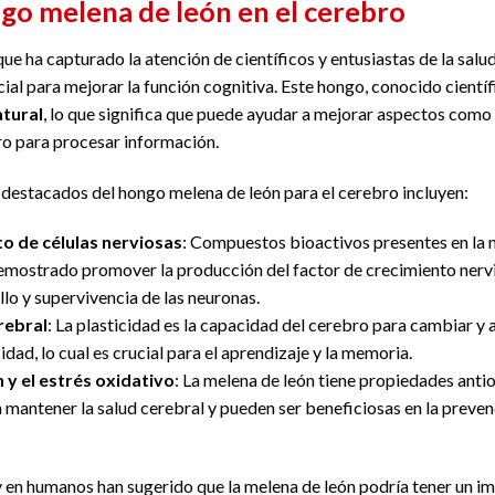
ngo melena de león en el cerebro
ue ha capturado la atención de científicos y entusiastas de la salu
cial para mejorar la función cognitiva. Este hongo, conocido cien
tural
, lo que significa que puede ayudar a mejorar aspectos como
ro para procesar información.
destacados del hongo melena de león para el cerebro incluyen:
to de células nerviosas
: Compuestos bioactivos presentes en la 
demostrado promover la producción del factor de crecimiento nervi
ollo y supervivencia de las neuronas.
rebral
: La plasticidad es la capacidad del cerebro para cambiar y
dad, lo cual es crucial para el aprendizaje y la memoria.
 y el estrés oxidativo
: La melena de león tiene propiedades antio
a mantener la salud cerebral y pueden ser beneficiosas en la prev
 en humanos han sugerido que la melena de león podría tener un im