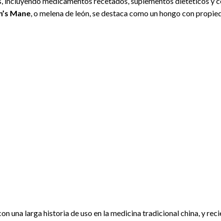
os, incluyendo medicamentos recetados, suplementos dietéticos y 
n’s Mane
, o melena de león, se destaca como un hongo con propie
on una larga historia de uso en la medicina tradicional china, y r