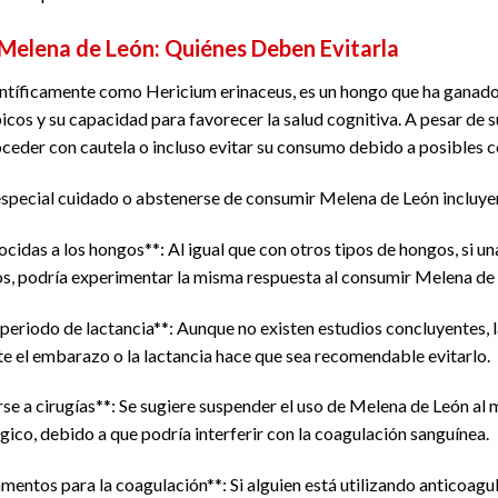
Melena de León: Quiénes Deben Evitarla
entíficamente como Hericium erinaceus, es un hongo que ha ganado
icos y su capacidad para favorecer la salud cognitiva. A pesar de 
ceder con cautela o incluso evitar su consumo debido a posibles c
especial cuidado o abstenerse de consumir Melena de León incluye
ocidas a los hongos**: Al igual que con otros tipos de hongos, si u
llos, podría experimentar la misma respuesta al consumir Melena de
eriodo de lactancia**: Aunque no existen estudios concluyentes, la
e el embarazo o la lactancia hace que sea recomendable evitarlo.
se a cirugías**: Se sugiere suspender el uso de Melena de León al
ico, debido a que podría interferir con la coagulación sanguínea.
ntos para la coagulación**: Si alguien está utilizando anticoagula