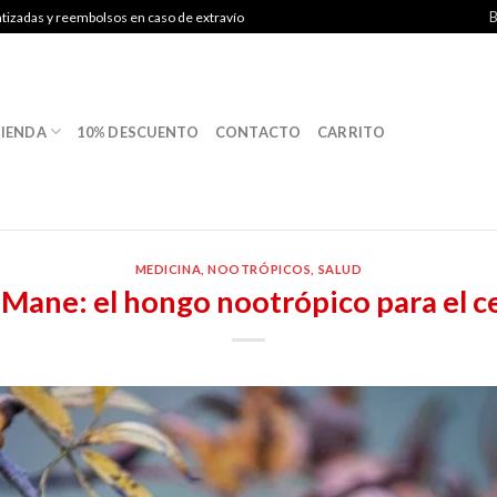
B
ntizadas y reembolsos en caso de extravío
IENDA
10% DESCUENTO
CONTACTO
CARRITO
MEDICINA
,
NOOTRÓPICOS
,
SALUD
 Mane: el hongo nootrópico para el 