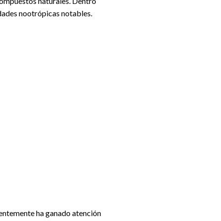
compuestos naturales. Dentro
dades nootrópicas notables.
ecientemente ha ganado atención