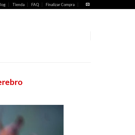
log
Tienda
FAQ
Finalizar Compra
cerebro