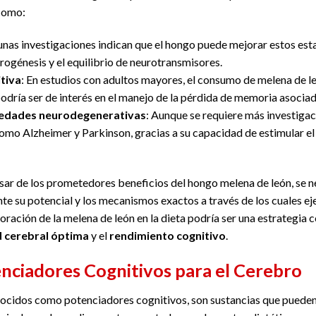
 como:
unas investigaciones indican que el hongo puede mejorar estos es
urogénesis y el equilibrio de neurotransmisores.
itiva
: En estudios con adultos mayores, el consumo de melena de 
 podría ser de interés en el manejo de la pérdida de memoria asociad
medades neurodegenerativas
: Aunque se requiere más investigac
como Alzheimer y Parkinson, gracias a su capacidad de estimular 
esar de los prometedores beneficios del hongo melena de león, se n
su potencial y los mecanismos exactos a través de los cuales eje
oración de la melena de león en la dieta podría ser una estrategia
d cerebral óptima
y el
rendimiento cognitivo
.
nciadores Cognitivos para el Cerebro
nocidos como potenciadores cognitivos, son sustancias que puede