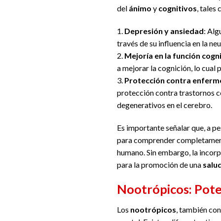
del
ánimo
y
cognitivos
, tales
1.
Depresión y ansiedad
: Alg
través de su influencia en la ne
2.
Mejoría en la función cogn
a mejorar la cognición, lo cual
3.
Protección contra enfer
protección contra trastornos 
degenerativos en el cerebro.
Es importante señalar que, a p
para comprender completamente 
humano. Sin embargo, la incorp
para la promoción de una
salu
Nootrópicos: Pote
Los
nootrópicos
, también co