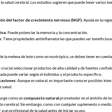
 la salud cerebral. Los estudios sugieren que puede tener varios ben
ión del factor de crecimiento nervioso (NGF)
: Ayuda en la rege
tiva
: Puede potenciar la memoria y la concentración.
n
: Tiene propiedades antiinflamatorias que pueden ser beneficiosas
de la melena de león como un nootrópico, se deben tener en cuenta 
s crucial seleccionar productos de alta calidad y de fuentes confiab
uada puede variar según el individuo y el producto específico.
icaciones
: Aunque es natural, es importante conocer posibles inte
 salud.
 surge como un
compuesto natural
prometedor en el ámbito de los
ión cerebral. Sin embargo, como con cualquier suplemento o medica
a un profesional de la salud antes de iniciar su uso.