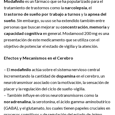
Modafinilo
es un fármaco que se ha popularizado para el
tratamiento de trastornos como la
narcolepsia
, el
trastorno de sueño por trabajo a turnos
y la
apnea del
sueño
. Sin embargo, su uso se ha extendido también entre
personas que buscan mejorar su
concentración
,
memoria
y
capacidad cognitiva
en general. Modamood 200 mg es una
presentación de este medicamento que se utiliza con el
objetivo de potenciar el estado de vigilia y la atención.
Efectos y Mecanismos en el Cerebro
– El
modafinilo
actúa sobre el sistema nervioso central
incrementando la cantidad de
dopamina
en el cerebro, un
neurotransmisor asociado con la motivación, la sensación de
placer y la regulación del ciclo de sueño-vigilia.
– También influye en otros neurotransmisores como la
noradrenalina
, la serotonina, el ácido gamma-aminobutírico
(GABA), y el glutamato, los cuales tienen papeles cruciales en
procesos cognitivos y de regulación del estado de ánimo.