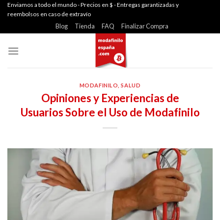
Skip
Enviamos a todo el mundo - Precios en $ - Entregas garantizadas y
reembolsos en caso de extravío
to
Blog
Tienda
FAQ
Finalizar Compra
content
MODAFINILO
,
SALUD
Opiniones y Experiencias de
Usuarios Sobre el Uso de Modafinilo