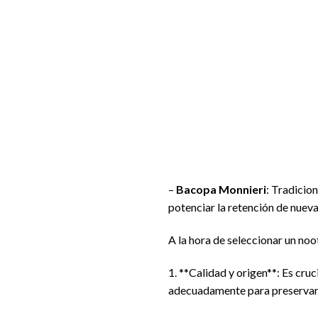
–
Bacopa Monnieri
: Tradicio
potenciar la retención de nuev
A la hora de seleccionar un noo
1. **Calidad y origen**: Es cr
adecuadamente para preservar 