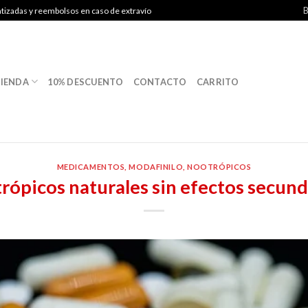
B
ntizadas y reembolsos en caso de extravío
IENDA
10% DESCUENTO
CONTACTO
CARRITO
MEDICAMENTOS
,
MODAFINILO
,
NOOTRÓPICOS
rópicos naturales sin efectos secund