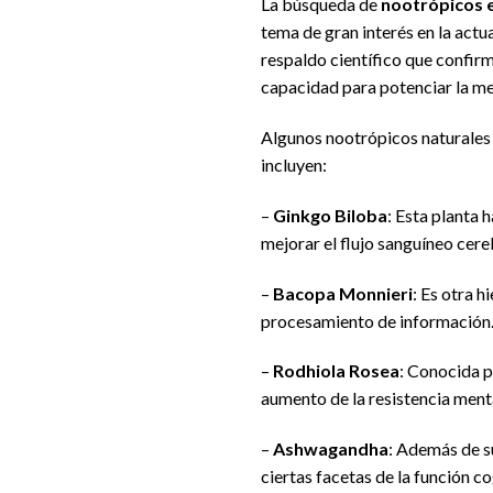
La búsqueda de
nootrópicos 
tema de gran interés en la actu
respaldo científico que confirm
capacidad para potenciar la me
Algunos nootrópicos naturales 
incluyen:
–
Ginkgo Biloba
: Esta planta 
mejorar el flujo sanguíneo cereb
–
Bacopa Monnieri
: Es otra 
procesamiento de información
–
Rodhiola Rosea
: Conocida p
aumento de la resistencia ment
–
Ashwagandha
: Además de su
ciertas facetas de la función co