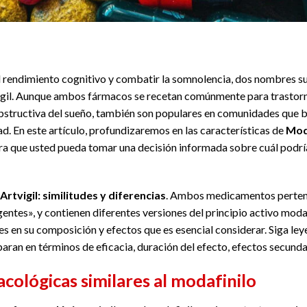
l rendimiento cognitivo y combatir la somnolencia, dos nombres s
igil. Aunque ambos fármacos se recetan comúnmente para trastorno
obstructiva del sueño, también son populares en comunidades que 
d. En este artículo, profundizaremos en las características de
Modv
para que usted pueda tomar una decisión informada sobre cuál podrí
Artvigil: similitudes y diferencias
. Ambos medicamentos pertenec
entes», y contienen diferentes versiones del principio activo modaf
des en su composición y efectos que es esencial considerar. Siga l
ran en términos de eficacia, duración del efecto, efectos secunda
cológicas similares al modafinilo