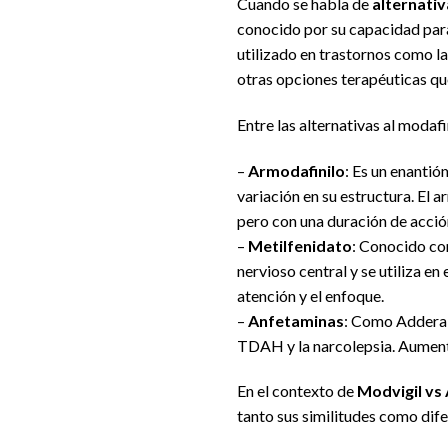
Cuando se habla de
alternati
conocido por su capacidad par
utilizado en trastornos como la
otras opciones terapéuticas q
Entre las alternativas al modaf
–
Armodafinilo
: Es un enantió
variación en su estructura. El 
pero con una duración de acci
–
Metilfenidato
: Conocido com
nervioso central y se utiliza e
atención y el enfoque.
–
Anfetaminas
: Como Adderall
TDAH y la narcolepsia. Aumenta
En el contexto de
Modvigil vs 
tanto sus similitudes como dife