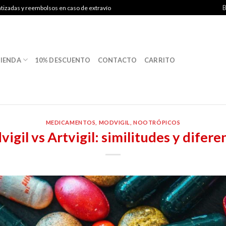
B
ntizadas y reembolsos en caso de extravío
IENDA
10% DESCUENTO
CONTACTO
CARRITO
MEDICAMENTOS
,
MODVIGIL
,
NOOTRÓPICOS
igil vs Artvigil: similitudes y difere