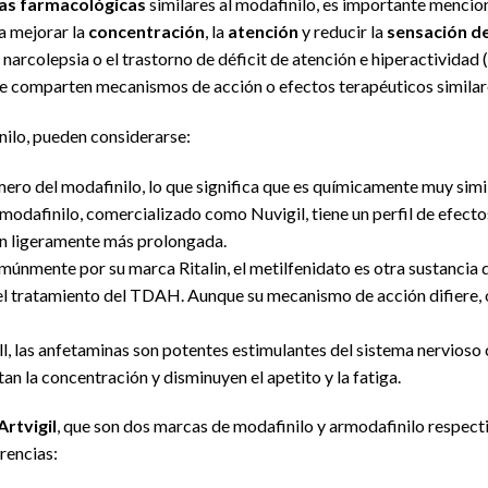
vas farmacológicas
similares al modafinilo, es importante mencio
a mejorar la
concentración
, la
atención
y reducir la
sensación de
 narcolepsia o el trastorno de déficit de atención e hiperactivida
ue comparten mecanismos de acción o efectos terapéuticos similar
inilo, pueden considerarse:
mero del modafinilo, lo que significa que es químicamente muy simi
armodafinilo, comercializado como Nuvigil, tiene un perfil de efecto
ón ligeramente más prolongada.
únmente por su marca Ritalin, el metilfenidato es otra sustancia 
n el tratamiento del TDAH. Aunque su mecanismo de acción difiere, 
, las anfetaminas son potentes estimulantes del sistema nervioso c
n la concentración y disminuyen el apetito y la fatiga.
Artvigil
, que son dos marcas de modafinilo y armodafinilo respec
rencias: