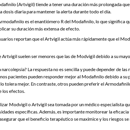
afinilo (Artvigil) tiende a tener una duración más prolongada que 
a dosis diaria para mantener la alerta durante todo el día.
rmodafinilo es el enantiómero R del Modafinilo, lo que significa q
xplicar su duración más extensa de efecto.
uarios reportan que el Artvigil actúa más rápidamente que el Modv
 Artvigil suelen ser menores que las de Modvigil debido a su mayo
a narcolepsia? La respuesta no es sencilla y puede depender de las 
unos pacientes pueden responder mejor al Modafinilo debido a su p
o tolera mejor. En contraste, otros pueden preferir el Armodafini
e los efectos.
tilizar Modvigil o Artvigil sea tomada por un médico especialista qu
sidades específicas. Además, es importante monitorear la eficacia 
 asegurar que el beneficio terapéutico se maximice y los riesgos se