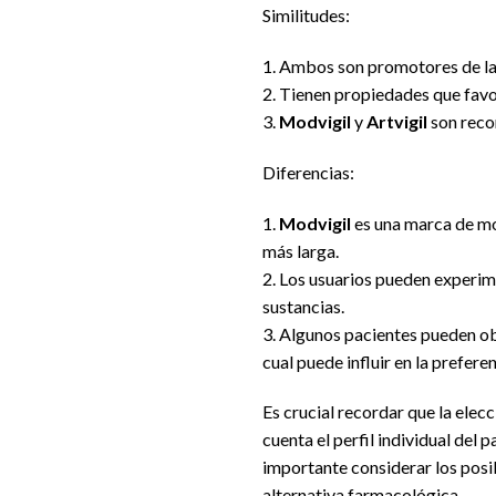
Similitudes:
1. Ambos son promotores de l
2. Tienen propiedades que fav
3.
Modvigil
y
Artvigil
son reco
Diferencias:
1.
Modvigil
es una marca de mo
más larga.
2. Los usuarios pueden experimen
sustancias.
3. Algunos pacientes pueden ob
cual puede influir en la prefere
Es crucial recordar que la elec
cuenta el perfil individual del 
importante considerar los pos
alternativa farmacológica.