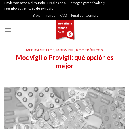
Skip
Enviamos a todo el mundo - Precios en $ - Entregas garantizadas y
reembolsos en caso de extravío
to
Blog
Tienda
FAQ
Finalizar Compra
content
MEDICAMENTOS
,
MODVIGIL
,
NOOTRÓPICOS
Modvigil o Provigil: qué opción es
mejor