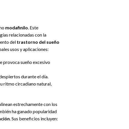
omo
modafinilo
. Este
gías relacionadas con la
iento del
trastorno del sueño
ipales usos y aplicaciones:
que provoca sueño excesivo
espiertos durante el día.
u ritmo circadiano natural,
 alinean estrechamente con los
ambién ha ganado popularidad
ación
. Sus beneficios incluyen: