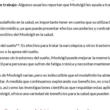
e trabajo
: Algunos usuarios reportan que Modvigil les ayuda a tr
modafinilo en la salud, es importante tener en cuenta que su utiliza
ión médica, ya que puede presentar efectos secundarios y contrai
ositivo del Modvigil en la salud:
del sueño**: Es efectivo para tratar la narcolepsia y otros trastorn
os o la apnea del sueño.
rsonas sin trastornos del sueño, Modvigil puede mejorar la memoria
útil para personas que sufren de fatiga crónica y necesitan mantener
s de Modvigil varían, pero es indiscutible que el modafinilo ha abi
estar. A medida que continuamos explorando sus beneficios, es cruc
so, así como las investigaciones científicas que respaldan estas apl
vigil, ofrece una variedad de beneficios para la salud que pueden s