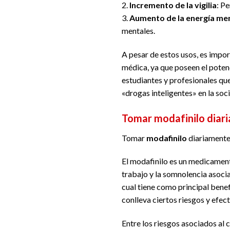
2.
Incremento de la vigilia
: P
3.
Aumento de la energía me
mentales.
A pesar de estos usos, es impor
médica, ya que poseen el poten
estudiantes y profesionales qu
«drogas inteligentes» en la soc
Tomar modafinilo diari
Tomar
modafinilo
diariamente
El modafinilo es un medicamen
trabajo y la somnolencia asoci
cual tiene como principal benef
conlleva ciertos riesgos y efe
Entre los riesgos asociados al 