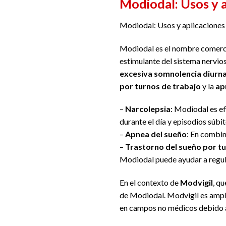
Modiodal: Usos y 
Modiodal: Usos y aplicaciones
Modiodal es el nombre comerc
estimulante del sistema nervio
excesiva somnolencia diurn
por turnos de trabajo
y la
ap
–
Narcolepsia
: Modiodal es ef
durante el día y episodios súbi
–
Apnea del sueño
: En combin
–
Trastorno del sueño por tu
Modiodal puede ayudar a regular
En el contexto de
Modvigil
, q
de Modiodal. Modvigil es ampl
en campos no médicos debido a