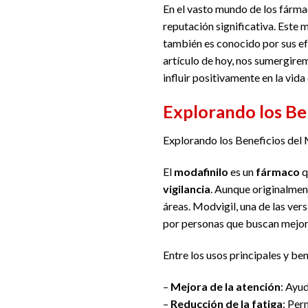
En el vasto mundo de los fármac
reputación significativa. Este
también es conocido por sus efe
artículo de hoy, nos sumergire
influir positivamente en la vida
Explorando los Ben
Explorando los Beneficios del 
El
modafinilo
es un
fármaco
q
vigilancia
. Aunque originalment
áreas. Modvigil, una de las ve
por personas que buscan mejor
Entre los usos principales y b
–
Mejora de la atención
: Ayu
–
Reducción de la fatiga
: Per