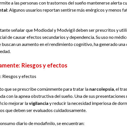
ermite a las personas con trastornos del sueño mantenerse alerta c
ntal
: Algunos usuarios reportan sentirse más enérgicos y menos fat
tante señalar que Modiodal y Modvigil deben ser prescritos y util
cial de causar efectos secundarios y dependencia. Su uso no médic
e buscan un aumento en el rendimiento cognitivo, ha generado una d
iedad.
amente: Riesgos y efectos
: Riesgos y efectos
to que se prescribe comúnmente para tratar la
narcolepsia
, el tr
ada con la apnea obstructiva del sueño. Una de sus presentacione
icio mejorar la
vigilancia
y reducir la necesidad imperiosa de dorm
ctos que deben ser evaluados cuidadosamente.
consumo diario de modafinilo, se encuentran: