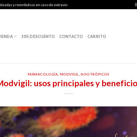
B
ntizadas y reembolsos en caso de extravío
IENDA
10% DESCUENTO
CONTACTO
CARRITO
FARMACOLOGÍA
,
MODVIGIL
,
NOOTRÓPICOS
odvigil: usos principales y benefici