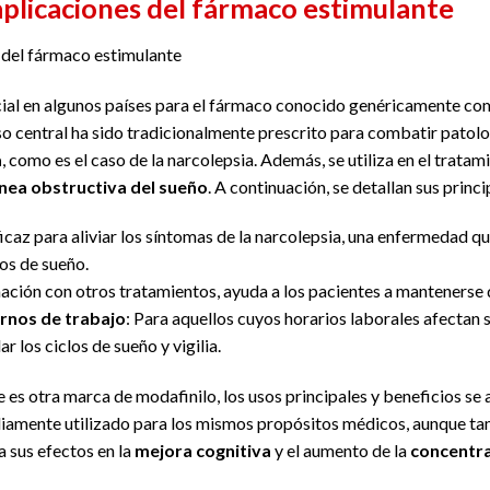
aplicaciones del fármaco estimulante
 del fármaco estimulante
ial en algunos países para el fármaco conocido genéricamente c
so central ha sido tradicionalmente prescrito para combatir patolo
a
, como es el caso de la narcolepsia. Además, se utiliza en el tratam
nea obstructiva del sueño
. A continuación, se detallan sus princ
icaz para aliviar los síntomas de la narcolepsia, una enfermedad 
tos de sueño.
ación con otros tratamientos, ayuda a los pacientes a mantenerse d
rnos de trabajo
: Para aquellos cuyos horarios laborales afectan s
 los ciclos de sueño y vigilia.
ue es otra marca de modafinilo, los usos principales y beneficios se
iamente utilizado para los mismos propósitos médicos, aunque t
 sus efectos en la
mejora cognitiva
y el aumento de la
concentr