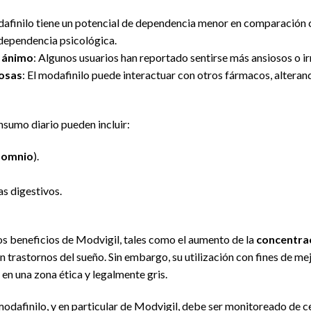
dafinilo tiene un potencial de dependencia menor en comparación c
dependencia psicológica.
e ánimo
: Algunos usuarios han reportado sentirse más ansiosos o ir
osas
: El modafinilo puede interactuar con otros fármacos, altera
nsumo diario pueden incluir:
somnio
).
s digestivos.
s beneficios de Modvigil, tales como el aumento de la
concentra
n trastornos del sueño. Sin embargo, su utilización con fines de me
en una zona ética y legalmente gris.
 modafinilo, y en particular de Modvigil, debe ser monitoreado de c