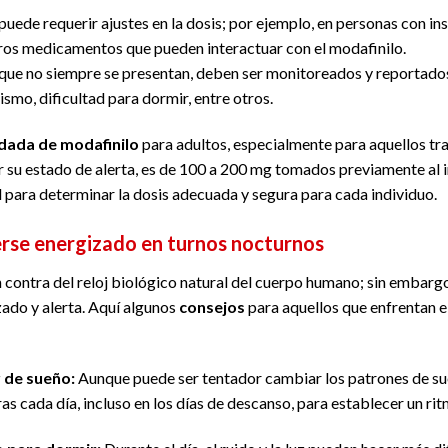
e puede requerir ajustes en la dosis; por ejemplo, en personas con in
ros medicamentos que pueden interactuar con el modafinilo.
nque no siempre se presentan, deben ser monitoreados y reportado
ismo, dificultad para dormir, entre otros.
dada de modafinilo
para adultos, especialmente para aquellos t
su estado de alerta, es de 100 a 200 mg tomados previamente al in
l para determinar la dosis adecuada y segura para cada individuo.
rse energizado en turnos nocturnos
n contra del reloj biológico natural del cuerpo humano; sin embar
ado y alerta. Aquí algunos
consejos
para aquellos que enfrentan el
 de sueño:
Aunque puede ser tentador cambiar los patrones de sueñ
as cada día, incluso en los días de descanso, para establecer un ri