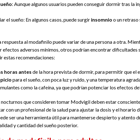
 sueño
: Aunque algunos usuarios pueden conseguir dormir tras la in
liar el sueño: En algunos casos, puede surgir
insomnio
o un retraso s
a respuesta al modafinilo puede variar de una persona a otra. Mien
efectos adversos mínimos, otros podrían encontrar dificultades se
ir estas recomendaciones:
as horas antes
de la hora prevista de dormir, para permitir que el
picio
para el sueño, con poca luz y ruido, y una temperatura agrad
stimulantes como la cafeína, ya que podrían potenciar los efectos de
s nocturnos que consideren tomar Modvigil deben estar conscientes
ar con un profesional de la salud para ajustar la dosis y el horario
uede ser una herramienta útil para mantenerse despierto y atento du
alidad y cantidad del sueño posterior.