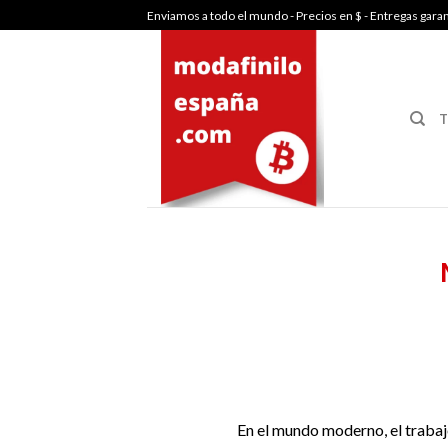
Skip
Enviamos a todo el mundo - Precios en $ - Entregas gara
to
content
T
En el mundo moderno, el trabaj