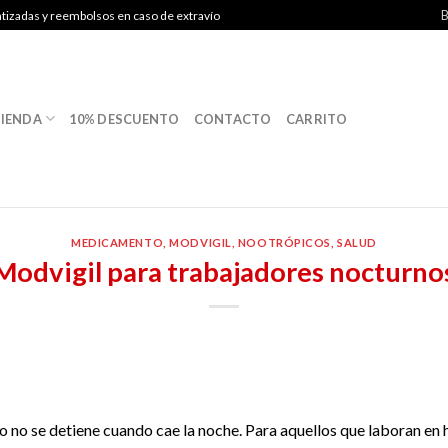
B
ntizadas y reembolsos en caso de extravío
IENDA
10% DESCUENTO
CONTACTO
CARRITO
MEDICAMENTO
,
MODVIGIL
,
NOOTRÓPICOS
,
SALUD
Modvigil para trabajadores nocturno
o no se detiene cuando cae la noche. Para aquellos que laboran en