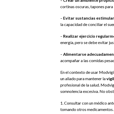
–
Crear un ambiente propici
cortinas oscuras, tapones para
–
Evitar sustancias estimula
la capacidad de conciliar el su
–
Realizar ejercicio regularm
energía, pero se debe evitar jus
–
Alimentarse adecuadamen
acompañar a las comidas pesad
En el contexto de usar Modvig
un aliado para mantener la
vigi
profesional de la salud. Modvi
somnolencia excesiva. No obstan
1. Consultar con un médico ant
tomando otros medicamentos.