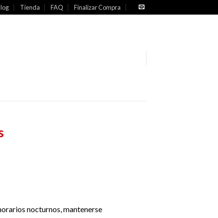
log
Tienda
FAQ
Finalizar Compra
s
 horarios nocturnos, mantenerse