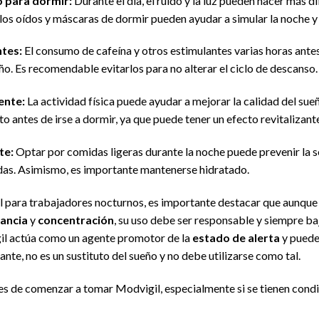
o para dormir:
Durante el día, el ruido y la luz pueden hacer más dif
 los oídos y máscaras de dormir pueden ayudar a simular la noche 
ntes:
El consumo de cafeína y otros estimulantes varias horas antes
eño. Es recomendable evitarlos para no alterar el ciclo de descanso.
ente:
La actividad física puede ayudar a mejorar la calidad del sue
to antes de irse a dormir, ya que puede tener un efecto revitalizant
te:
Optar por comidas ligeras durante la noche puede prevenir la 
as. Asimismo, es importante mantenerse hidratado.
il para trabajadores nocturnos, es importante destacar que aunqu
lancia
y
concentración
, su uso debe ser responsable y siempre baj
gil actúa como un agente promotor de la
estado de alerta
y puede
te, no es un sustituto del sueño y no debe utilizarse como tal.
es de comenzar a tomar Modvigil, especialmente si se tienen condi