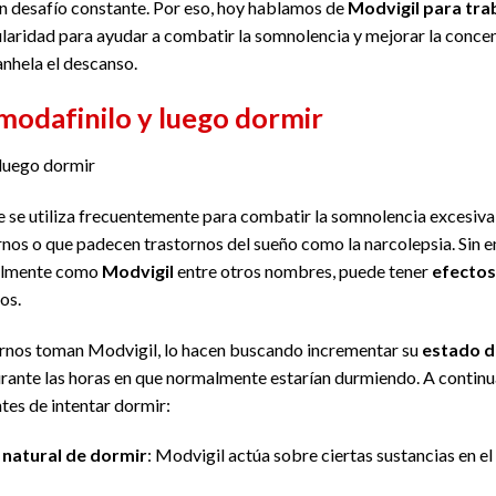
un desafío constante. Por eso, hoy hablamos de
Modvigil para tr
laridad para ayudar a combatir la somnolencia y mejorar la concen
nhela el descanso.
modafinilo y luego dormir
 luego dormir
e se utiliza frecuentemente para combatir la somnolencia excesiv
rnos o que padecen trastornos del sueño como la narcolepsia. Sin
ialmente como
Modvigil
entre otros nombres, puede tener
efectos 
os.
rnos toman Modvigil, lo hacen buscando incrementar su
estado d
ante las horas en que normalmente estarían durmiendo. A continua
tes de intentar dormir:
 natural de dormir
: Modvigil actúa sobre ciertas sustancias en el