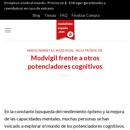
Skip
Enviamos a todo el mundo - Precios en $ - Entregas garantizadas y
reembolsos en caso de extravío
to
Blog
Tienda
FAQ
Finalizar Compra
content
MEDICAMENTO
,
MODVIGIL
,
NOOTRÓPICOS
Modvigil frente a otros
potenciadores cognitivos
En la constante búsqueda del rendimiento óptimo y la mejora
de las capacidades mentales, muchas personas se han
volcado a explorar el mundo de los potenciadores cognitivos.