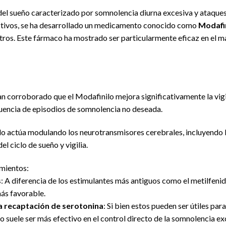
 del sueño caracterizado por somnolencia diurna excesiva y ataques
ctivos, se ha desarrollado un medicamento conocido como
Modafi
s. Este fármaco ha mostrado ser particularmente eficaz en el man
an corroborado que el Modafinilo mejora significativamente la vig
cuencia de episodios de somnolencia no deseada.
o actúa modulando los neurotransmisores cerebrales, incluyendo la
el ciclo de sueño y vigilia.
mientos:
s
: A diferencia de los estimulantes más antiguos como el metilfeni
más favorable.
la recaptación de serotonina
: Si bien estos pueden ser útiles pa
lo suele ser más efectivo en el control directo de la somnolencia ex