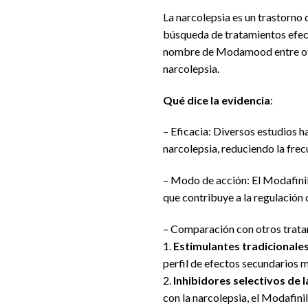
La narcolepsia es un trastorno
búsqueda de tratamientos efe
nombre de Modamood entre otro
narcolepsia.
Qué dice la evidencia
:
– Eficacia: Diversos estudios h
narcolepsia, reduciendo la fre
– Modo de acción: El Modafinil
que contribuye a la regulación d
– Comparación con otros trata
1.
Estimulantes tradicionale
perfil de efectos secundarios 
2.
Inhibidores selectivos de 
con la narcolepsia, el Modafini