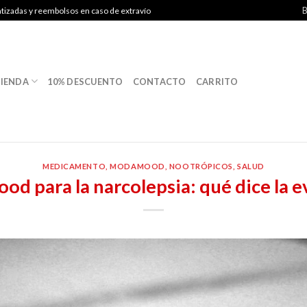
B
ntizadas y reembolsos en caso de extravío
IENDA
10% DESCUENTO
CONTACTO
CARRITO
MEDICAMENTO
,
MODAMOOD
,
NOOTRÓPICOS
,
SALUD
d para la narcolepsia: qué dice la e