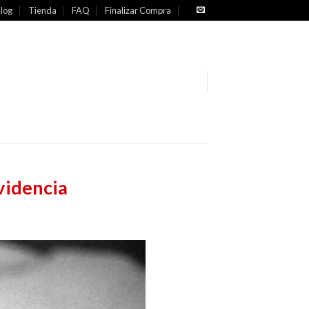
log
Tienda
FAQ
Finalizar Compra
videncia