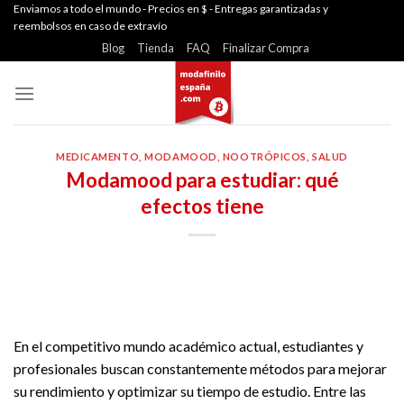
Skip
Enviamos a todo el mundo - Precios en $ - Entregas garantizadas y
reembolsos en caso de extravío
to
Blog
Tienda
FAQ
Finalizar Compra
content
MEDICAMENTO
,
MODAMOOD
,
NOOTRÓPICOS
,
SALUD
Modamood para estudiar: qué
efectos tiene
En el competitivo mundo académico actual, estudiantes y
profesionales buscan constantemente métodos para mejorar
su rendimiento y optimizar su tiempo de estudio. Entre las