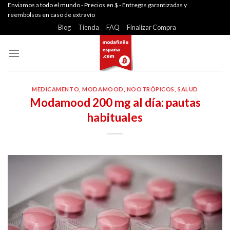
Skip
Enviamos a todo el mundo - Precios en $ - Entregas garantizadas y
reembolsos en caso de extravío
to
Blog
Tienda
FAQ
Finalizar Compra
content
MEDICAMENTO
,
MODAMOOD
,
NOOTRÓPICOS
,
SALUD
Modamood 200 mg al día: pautas
habituales