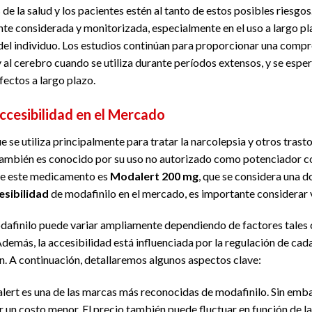
s de la salud y los pacientes estén al tanto de estos posibles riesg
 considerada y monitorizada, especialmente en el uso a largo pla
 del individuo. Los estudios continúan para proporcionar una com
y al cerebro cuando se utiliza durante períodos extensos, y se espe
fectos a largo plazo.
ccesibilidad en el Mercado
 se utiliza principalmente para tratar la narcolepsia y otros tras
También es conocido por su uso no autorizado como potenciador co
e este medicamento es
Modalert 200 mg
, que se considera una 
esibilidad
de modafinilo en el mercado, es importante considerar v
modafinilo puede variar ampliamente dependiendo de factores tales 
Además, la accesibilidad está influenciada por la regulación de cad
. A continuación, detallaremos algunos aspectos clave:
ert es una de las marcas más reconocidas de modafinilo. Sin emba
 un costo menor. El precio también puede fluctuar en función de l