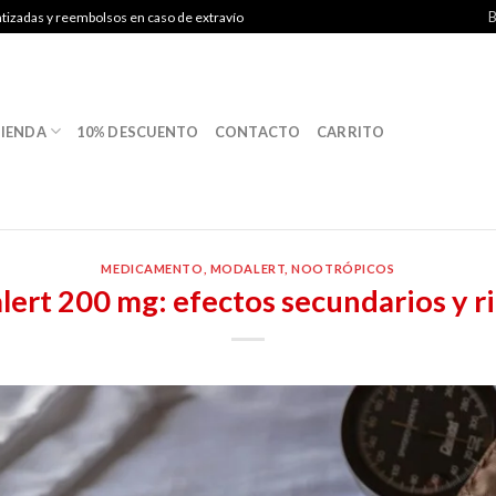
B
ntizadas y reembolsos en caso de extravío
IENDA
10% DESCUENTO
CONTACTO
CARRITO
MEDICAMENTO
,
MODALERT
,
NOOTRÓPICOS
ert 200 mg: efectos secundarios y r