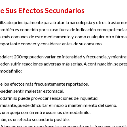
e Sus Efectos Secundarios
lizado principalmente para tratar la narcolepsia y otros trastorno
También es conocido por su uso fuera de indicación como potencia
es más comunes de este medicamento y, como cualquier otro fárma
importante conocer y considerar antes de su consumo.
dalert 200 mg pueden variar en intensidad y frecuencia, y mientra
eden sufrir reacciones adversas más serias. A continuación, se pre
modafinilo:
 de los efectos más frecuentemente reportados.
pueden sentir malestar estomacal.
odafinilo puede provocar sensaciones de inquietud.
mulante, puede dificultar el inicio o mantenimiento del sueño.
es una queja común entre usuarios de modafinilo.
n, es un efecto secundario posible.
 Algunos usuarios experimentan un aumento en la frecuencia cardí