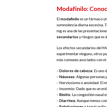
Modafinilo: Conoc
El
modafinilo
es un fármaco uti
somnolencia diurna excesiva. 
mg es una de las presentacion
secundarios
y riesgos que es 
Los efectos secundarios del Mo
experimentar ninguno, otros pu
más comunes asociados con el 
–
Dolores de cabeza
: Es uno
–
Náuseas
: Algunas personas 
– Nerviosismo o ansiedad: El m
– Insomnio: Dado que es un esti
–
Rinitis
: La congestión nasal 
–
Diarrhea
: Aunque menos comú
–
Palpitaciones
o taquicardia: