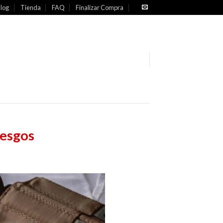
log
Tienda
FAQ
Finalizar Compra
iesgos