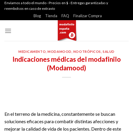
Skip
Enviamos a todo el mundo - Precios en $ - Entregas garantizadas y
reembolsos en caso de extravío
to
Blog
Tienda
FAQ
Finalizar Compra
content
MEDICAMENTO
,
MODAMOOD
,
NOOTRÓPICOS
,
SALUD
Indicaciones médicas del modafinilo
(Modamood)
En el terreno de la medicina, constantemente se buscan
soluciones eficaces para combatir distintas afecciones y
mejorar la calidad de vida de los pacientes. Dentro de este