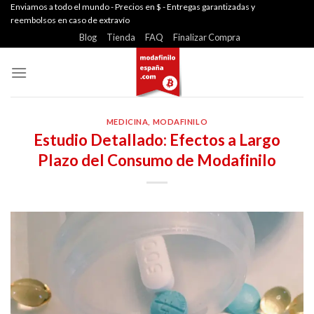
Skip
Enviamos a todo el mundo - Precios en $ - Entregas garantizadas y
reembolsos en caso de extravío
to
Blog
Tienda
FAQ
Finalizar Compra
content
MEDICINA
,
MODAFINILO
Estudio Detallado: Efectos a Largo
Plazo del Consumo de Modafinilo