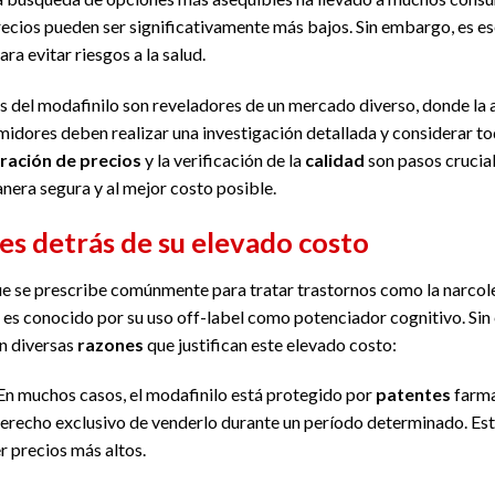
recios pueden ser significativamente más bajos. Sin embargo, es esen
ra evitar riesgos a la salud.
s del modafinilo son reveladores de un mercado diverso, donde la a
idores deben realizar una investigación detallada y considerar tod
ación de precios
y la verificación de la
calidad
son pasos crucial
era segura y al mejor costo posible.
es detrás de su elevado costo
e se prescribe comúnmente para tratar trastornos como la narcole
 es conocido por su uso off-label como potenciador cognitivo. Sin
n diversas
razones
que justifican este elevado costo:
 En muchos casos, el modafinilo está protegido por
patentes
farma
derecho exclusivo de venderlo durante un período determinado. Est
r precios más altos.