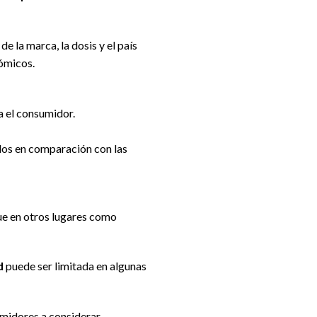
 la marca, la dosis y el país
nómicos.
a el consumidor.
dos en comparación con las
que en otros lugares como
d
puede ser limitada en algunas
midores a considerar