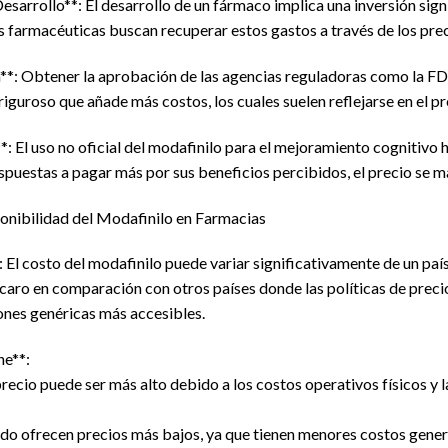
esarrollo**: El desarrollo de un fármaco implica una inversión signi
s farmacéuticas buscan recuperar estos gastos a través de los pr
**: Obtener la aprobación de las agencias reguladoras como la F
iguroso que añade más costos, los cuales suelen reflejarse en el p
 El uso no oficial del modafinilo para el mejoramiento cognitivo
puestas a pagar más por sus beneficios percibidos, el precio se ma
onibilidad del Modafinilo en Farmacias
 El costo del modafinilo puede variar significativamente de un país
caro en comparación con otros países donde las políticas de pre
iones genéricas más accesibles.
ne**:
 precio puede ser más alto debido a los costos operativos físicos y 
o ofrecen precios más bajos, ya que tienen menores costos genera