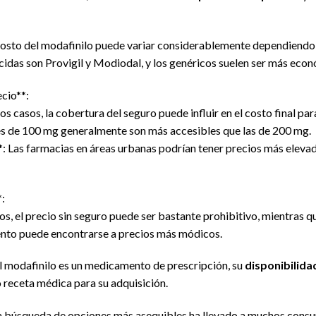
costo del modafinilo puede variar considerablemente dependiendo de
idas son Provigil y Modiodal, y los genéricos suelen ser más eco
ecio**:
 casos, la cobertura del seguro puede influir en el costo final par
es de 100 mg generalmente son más accesibles que las de 200 mg.
*: Las farmacias en áreas urbanas podrían tener precios más eleva
:
s, el precio sin seguro puede ser bastante prohibitivo, mientras 
nto puede encontrarse a precios más módicos.
l modafinilo es un medicamento de prescripción, su
disponibilida
 receta médica para su adquisición.
a búsqueda de opciones más asequibles ha llevado a muchos consu