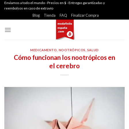
Skip
Enviamos a todo el mundo - Precios en $ - Entregas garantizadas y
reembolsos en caso de extravío
to
Blog
Tienda
FAQ
Finalizar Compra
content
MEDICAMENTO
,
NOOTRÓPICOS
,
SALUD
Cómo funcionan los nootrópicos en
el cerebro