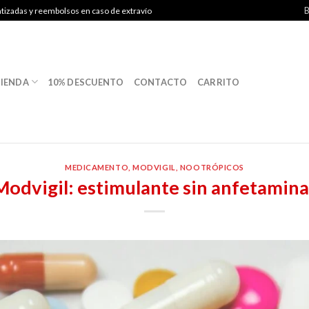
B
ntizadas y reembolsos en caso de extravío
IENDA
10% DESCUENTO
CONTACTO
CARRITO
MEDICAMENTO
,
MODVIGIL
,
NOOTRÓPICOS
Modvigil: estimulante sin anfetamina