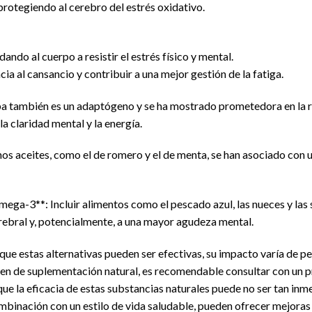
protegiendo al cerebro del estrés oxidativo.
do al cuerpo a resistir el estrés físico y mental.
ia al cansancio y contribuir a una mejor gestión de la fatiga.
a también es un adaptógeno y se ha mostrado prometedora en la re
la claridad mental y la energía.
unos aceites, como el de romero y el de menta, se han asociado con
mega-3**: Incluir alimentos como el pescado azul, las nueces y las
erebral y, potencialmente, a una mayor agudeza mental.
nque estas alternativas pueden ser efectivas, su impacto varía de 
men de suplementación natural, es recomendable consultar con un pr
ue la eficacia de estas substancias naturales puede no ser tan inm
binación con un estilo de vida saludable, pueden ofrecer mejoras s