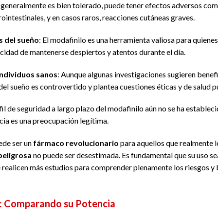
 generalmente es bien tolerado, puede tener efectos adversos com
intestinales, y en casos raros, reacciones cutáneas graves.
s del sueño
: El modafinilo es una herramienta valiosa para quien
cidad de mantenerse despiertos y atentos durante el día.
individuos sanos
: Aunque algunas investigaciones sugieren benefic
del sueño es controvertido y plantea cuestiones éticas y de salud p
rfil de seguridad a largo plazo del modafinilo aún no se ha estable
ia es una preocupación legítima.
ede ser un
fármaco revolucionario
para aquellos que realmente l
peligrosa
no puede ser desestimada. Es fundamental que su uso se
 se realicen más estudios para comprender plenamente los riesgos y
l: Comparando su Potencia