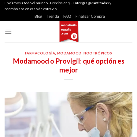
Skip
Enviamos a todo el mundo - Precios en $ - Entregas garantizadas y
reembolsos en caso de extravío
to
Blog
Tienda
FAQ
Finalizar Compra
content
FARMACOLOGÍA
,
MODAMOOD
,
NOOTRÓPICOS
Modamood o Provigil: qué opción es
mejor