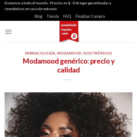
Skip
Enviamos a todo el mundo - Precios en $ - Entregas garantizadas y
reembolsos en caso de extravío
to
Blog
Tienda
FAQ
Finalizar Compra
content
FARMACOLOGÍA
,
MODAMOOD
,
NOOTRÓPICOS
Modamood genérico: precio y
calidad