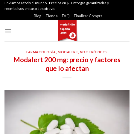
Skip
Enviamos a todo el mundo - Precios en $ - Entregas garantizadas y
reembolsos en caso de extravío
to
Blog
Tienda
FAQ
Finalizar Compra
content
FARMACOLOGÍA
,
MODALERT
,
NOOTRÓPICOS
Modalert 200 mg: precio y factores
que lo afectan