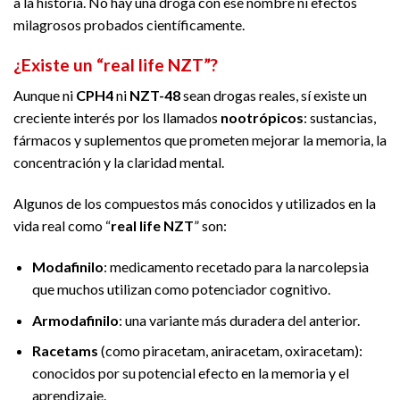
a la historia. No hay una droga con ese nombre ni efectos
milagrosos probados científicamente.
¿Existe un “real life NZT”?
Aunque ni
CPH4
ni
NZT-48
sean drogas reales, sí existe un
creciente interés por los llamados
nootrópicos
: sustancias,
fármacos y suplementos que prometen mejorar la memoria, la
concentración y la claridad mental.
Algunos de los compuestos más conocidos y utilizados en la
vida real como “
real life NZT
” son:
Modafinilo
: medicamento recetado para la narcolepsia
que muchos utilizan como potenciador cognitivo.
Armodafinilo
: una variante más duradera del anterior.
Racetams
(como piracetam, aniracetam, oxiracetam):
conocidos por su potencial efecto en la memoria y el
aprendizaje.