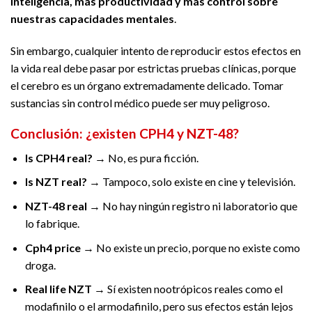
inteligencia, más productividad y más control sobre
nuestras capacidades mentales
.
Sin embargo, cualquier intento de reproducir estos efectos en
la vida real debe pasar por estrictas pruebas clínicas, porque
el cerebro es un órgano extremadamente delicado. Tomar
sustancias sin control médico puede ser muy peligroso.
Conclusión: ¿existen CPH4 y NZT-48?
Is CPH4 real?
→ No, es pura ficción.
Is NZT real?
→ Tampoco, solo existe en cine y televisión.
NZT-48 real
→ No hay ningún registro ni laboratorio que
lo fabrique.
Cph4 price
→ No existe un precio, porque no existe como
droga.
Real life NZT
→ Sí existen nootrópicos reales como el
modafinilo o el armodafinilo, pero sus efectos están lejos