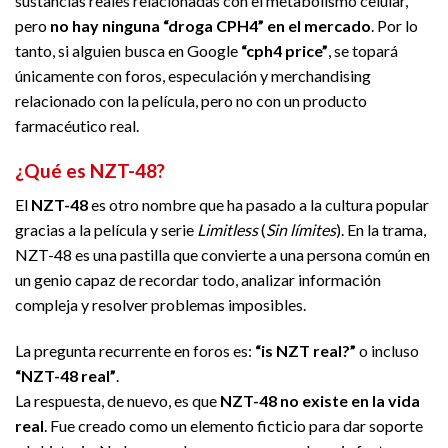
sustancias reales relacionadas con el metabolismo celular,
pero
no hay ninguna “droga CPH4” en el mercado
. Por lo
tanto, si alguien busca en Google
“cph4 price”
, se topará
únicamente con foros, especulación y merchandising
relacionado con la película, pero no con un producto
farmacéutico real.
¿Qué es NZT-48?
El
NZT-48
es otro nombre que ha pasado a la cultura popular
gracias a la película y serie
Limitless
(
Sin límites
). En la trama,
NZT-48 es una pastilla que convierte a una persona común en
un genio capaz de recordar todo, analizar información
compleja y resolver problemas imposibles.
La pregunta recurrente en foros es:
“is NZT real?”
o incluso
“NZT-48 real”
.
La respuesta, de nuevo, es que
NZT-48 no existe en la vida
real
. Fue creado como un elemento ficticio para dar soporte