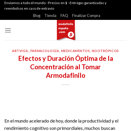
Skip
Enviamos a todo el mundo - Precios en $ - Entregas garantizadas y
reembolsos en caso de extravío
to
Blog
Tienda
FAQ
Finalizar Compra
content
ARTVIGIL
,
FARMACOLOGÍA
,
MEDICAMENTOS
,
NOOTRÓPICOS
Efectos y Duración Óptima de la
Concentración al Tomar
Armodafinilo
En el mundo acelerado de hoy, donde la productividad y el
rendimiento cognitivo son primordiales, muchos buscan