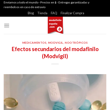
Skip
Enviamos a todo el mundo - Precios en $ - Entregas garantizadas y
reembolsos en caso de extravío
to
Blog
Tienda
FAQ
Finalizar Compra
content
MEDICAMENTOS
,
MODVIGIL
,
NOOTRÓPICOS
Efectos secundarios del modafinilo
(Modvigil)