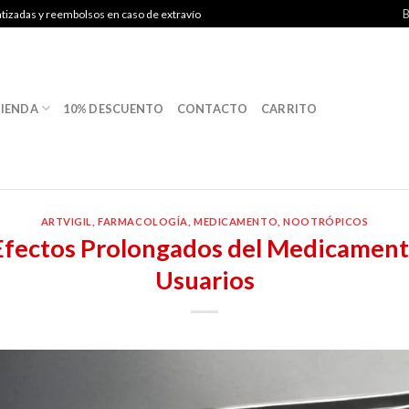
B
ntizadas y reembolsos en caso de extravío
IENDA
10% DESCUENTO
CONTACTO
CARRITO
ARTVIGIL
,
FARMACOLOGÍA
,
MEDICAMENTO
,
NOOTRÓPICOS
Efectos Prolongados del Medicamento
Usuarios