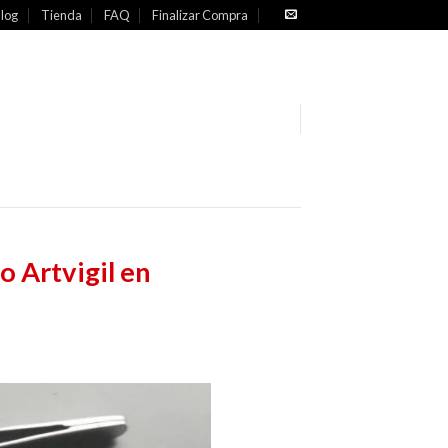
log
Tienda
FAQ
Finalizar Compra
 Artvigil en