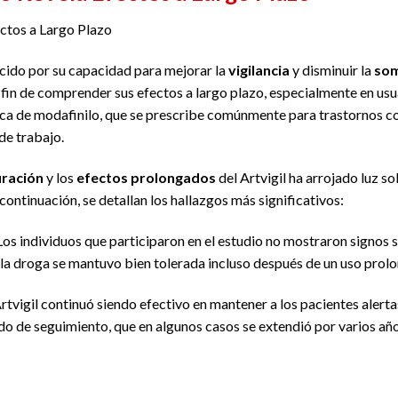
ctos a Largo Plazo
cido por su capacidad para mejorar la
vigilancia
y disminuir la
som
l fin de comprender sus efectos a largo plazo, especialmente en u
arca de modafinilo, que se prescribe comúnmente para trastornos co
de trabajo.
ración
y los
efectos prolongados
del Artvigil ha arrojado luz s
ontinuación, se detallan los hallazgos más significativos:
 Los individuos que participaron en el estudio no mostraron signos 
la droga se mantuvo bien tolerada incluso después de un uso prol
Artvigil continuó siendo efectivo en mantener a los pacientes alert
do de seguimiento, que en algunos casos se extendió por varios año