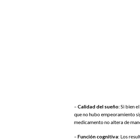
–
Calidad del sueño
: Si bien 
que no hubo empeoramiento signi
medicamento no altera de maner
–
Función cognitiva
: Los resu