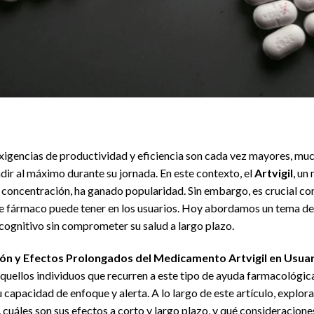
exigencias de productividad y eficiencia son cada vez mayores, m
dir al máximo durante su jornada. En este contexto, el
Artvigil
, un
la concentración, ha ganado popularidad. Sin embargo, es crucial c
e fármaco puede tener en los usuarios. Hoy abordamos un tema de 
ognitivo sin comprometer su salud a largo plazo.
ón y Efectos Prolongados del Medicamento Artvigil en Usua
quellos individuos que recurren a este tipo de ayuda farmacológic
 capacidad de enfoque y alerta. A lo largo de este artículo, explo
 cuáles son sus efectos a corto y largo plazo, y qué consideracion