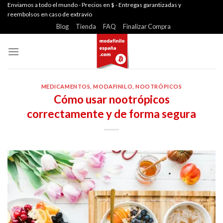
Skip
Enviamos a todo el mundo - Precios en $ - Entregas garantizadas y
reembolsos en caso de extravío
to
Blog
Tienda
FAQ
Finalizar Compra
content
MEDICAMENTOS
,
MODAFINILO
,
NOOTRÓPICOS
Cómo usar nootrópicos
correctamente y de forma segura