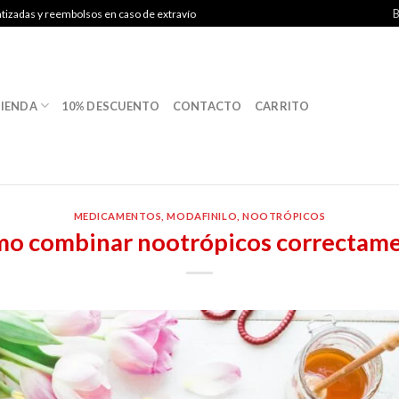
B
ntizadas y reembolsos en caso de extravío
IENDA
10% DESCUENTO
CONTACTO
CARRITO
MEDICAMENTOS
,
MODAFINILO
,
NOOTRÓPICOS
o combinar nootrópicos correctam