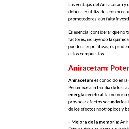
Las ventajas del Aniracetam y 
deben ser utilizados con preca
prometedores, aún falta inves
Es esencial considerar que no 
factores, incluyendo la química
pueden ser positivas, es pruden
estos compuestos.
Aniracetam: Poten
Aniracetam
es conocido en la 
Pertenece a la familia de los 
energía cerebral
, la memoria 
provocar efectos secundarios i
de los efectos nootrópicos y b
–
Mejora de la memoria
: Ani
Esto se debe en parte a su habi