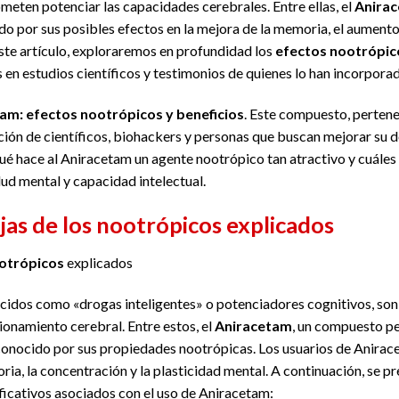
meten potenciar las capacidades cerebrales. Entre ellas, el
Anira
o por sus posibles efectos en la mejora de la memoria, el aumento 
este artículo, exploraremos en profundidad los
efectos nootrópico
en estudios científicos y testimonios de quienes lo han incorporad
am: efectos nootrópicos y beneficios
. Este compuesto, pertenec
ción de científicos, biohackers y personas que buscan mejorar su
é hace al Aniracetam un agente nootrópico tan atractivo y cuáles 
ud mental y capacidad intelectual.
jas de los nootrópicos explicados
otrópicos
explicados
cidos como «drogas inteligentes» o potenciadores cognitivos, son
ionamiento cerebral. Entre estos, el
Aniracetam
, un compuesto per
conocido por sus propiedades nootrópicas. Los usuarios de Anira
a, la concentración y la plasticidad mental. A continuación, se pr
ificativos asociados con el uso de Aniracetam: