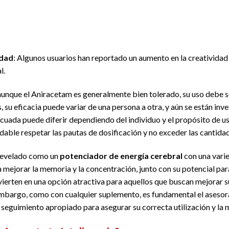
idad
: Algunos usuarios han reportado un aumento en la creatividad 
l.
unque el Aniracetam es generalmente bien tolerado, su uso debe s
, su eficacia puede variar de una persona a otra, y aún se están i
cuada puede diferir dependiendo del individuo y el propósito de us
dable respetar las pautas de dosificación y no exceder las cantida
 revelado como un
potenciador de energía cerebral
con una vari
mejorar la memoria y la concentración, junto con su potencial para
nvierten en una opción atractiva para aquellos que buscan mejorar 
 embargo, como con cualquier suplemento, es fundamental el aseso
n seguimiento apropiado para asegurar su correcta utilización y la 