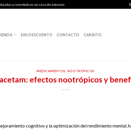
B
ntizadas y reembolsos en caso de extravío
IENDA
10% DESCUENTO
CONTACTO
CARRITO
MEDICAMENTOS
,
NOOTRÓPICOS
acetam: efectos nootrópicos y benef
ejoramiento cognitivo y la optimización del rendimiento mental, 