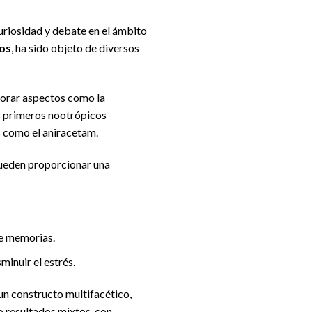
uriosidad y debate en el ámbito
os
, ha sido objeto de diversos
jorar aspectos como la
os primeros nootrópicos
s como el aniracetam.
ueden proporcionar una
 de memorias.
minuir el estrés.
 un constructo multifacético,
o resultados mixtos, con