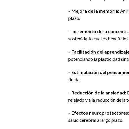
–
Mejora de la memoria:
Anir
plazo.
–
Incremento de la concentra
sostenida, lo cual es beneficioso
–
Facilitación del aprendizaje
potenciando la plasticidad siná
–
Estimulación del pensamien
fluida.
–
Reducción de la ansiedad:
E
relajado y a la reducción de la 
–
Efectos neuroprotectores
salud cerebral a largo plazo.