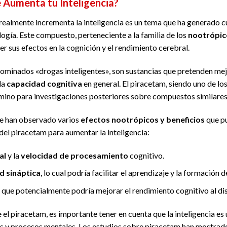
 Aumenta tu Inteligencia?
realmente incrementa la inteligencia es un tema que ha generado c
logía. Este compuesto, perteneciente a la familia de los
nootrópic
 sus efectos en la cognición y el rendimiento cerebral.
ominados «drogas inteligentes», son sustancias que pretenden me
la
capacidad cognitiva
en general. El piracetam, siendo uno de l
amino para investigaciones posteriores sobre compuestos similare
se han observado varios
efectos nootrópicos y beneficios
que p
del piracetam para aumentar la inteligencia:
al
y la
velocidad de procesamiento
cognitivo.
d sináptica
, lo cual podría facilitar el aprendizaje y la formación
 que potencialmente podría mejorar el rendimiento cognitivo al dis
 el piracetam, es importante tener en cuenta que la inteligencia es
es y procesos mentales. Los estudios sobre piracetam han mostrad