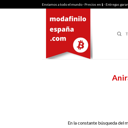
Skip
Enviamos a todo el mundo - Precios en $ - Entregas gara
to
content
T
Anir
En la constante búsqueda del m