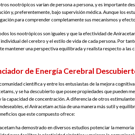
otros nootrópicos varían de persona a persona, y es importante d
ución y, preferentemente, bajo supervisión médica. Aunque los es
tigación para comprender completamente sus mecanismos y efectos
todos los nootrópicos son iguales y que la efectividad de Anirace
 individual del cerebro y el estilo de vida de cada persona. Por tan
te mantener una perspectiva equilibrada y realista respecto a las 
ciador de Energía Cerebral Descubiert
comunidad científica y entre los entusiastas de la mejora cogniti
racetams, y se ha descubierto que posee propiedades que pueden mej
y la capacidad de concentración. A diferencia de otros estimulant
ndeseables, el Aniracetam actúa de una manera más sutil y equilib
eneficios que este compuesto ofrece:
racetam ha demostrado en diversos estudios potenciar la memoria y
lidad para facilitar la plasticidad sináptica y mejorar la comunicac