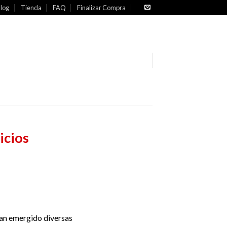
log
Tienda
FAQ
Finalizar Compra
icios
han emergido diversas