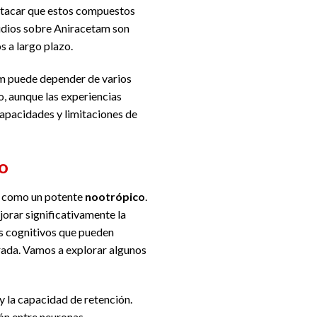
estacar que estos compuestos
tudios sobre Aniracetam son
 a largo plazo.
tam puede depender de varios
to, aunque las experiencias
capacidades y limitaciones de
o
va como un potente
nootrópico
.
orar significativamente la
es cognitivos que pueden
rada. Vamos a explorar algunos
 la capacidad de retención.
ión entre neuronas.