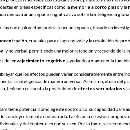
destas en áreas específicas como la
memoria a corto plazo
y la
do demostrar un impacto significativo sobre la inteligencia global
en las que el piracetam podría tener un impacto, basado en investi
oncentración
, cruciales para el aprendizaje y la resolución de pro
al
y no verbal, permitiendo una mejor retención y recuerdo de la i
os del
envejecimiento cognitivo
, ayudando a mantener la función
brayar que los efectos pueden variar considerablemente entre ind
mentar la inteligencia de manera universal. Asimismo, el uso del p
la, teniendo en cuenta la posibilidad de
efectos secundarios
y la
etam tiene potencial como agente nootrópico, su capacidad para au
sido concluyentemente demostrada. La eficacia de estos compuestos
ividuales y del contexto en que se usen. Por lo tanto, se recomien