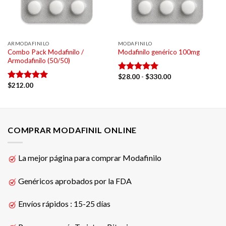
ARMODAFINILO
MODAFINILO
Combo Pack Modafinilo /
Modafinilo genérico 100mg
Armodafinilo (50/50)
Rango
$
28.00
-
$
330.00
Valorado
de
$
212.00
con
5.00
Valorado
precios:
de 5
con
5.00
desde
de 5
$28.00
hasta
$330.00
COMPRAR MODAFINIL ONLINE
La mejor página para comprar Modafinilo
Genéricos aprobados por la FDA
Envíos rápidos : 15-25 días