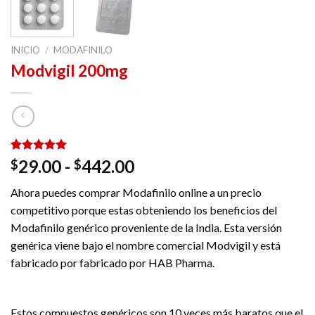
INICIO
/
MODAFINILO
Modvigil 200mg
Valorado
6
Rango
29.00
-
442.00
$
$
con
5.00
de
de 5 en
Ahora puedes comprar Modafinilo online a un precio
base a
precios:
valoraciones
competitivo porque estas obteniendo los beneficios del
desde
de clientes
Modafinilo genérico proveniente de la India. Esta versión
$29.00
genérica viene bajo el nombre comercial Modvigil y está
hasta
fabricado por fabricado por HAB Pharma.
$442.00
Estos compuestos genéricos son 10 veces más baratos que el