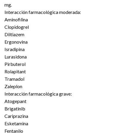
mg.
Interacción farmacológica moderada:
Aminofilina
Clopidogrel
Diltiazem
Ergonovina
Isradipina
Lurasidona
Pirbuterol
Rolapitant
Tramadol
Zaleplon
Interacción farmacológica grave:
Atogepant
Brigatinib
Cariprazina
Esketamina
Fentanilo