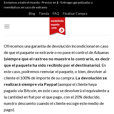
Skip
Enviamos a todo el mundo - Precios en $ - Entregas garantizadas y
reembolsos en caso de extravío
to
Blog
Tienda
FAQ
Finalizar Compra
content
Ofrecemos una garantia de devolución incondicional en caso
de que el paquete se extravíe o no pase el control de Aduanas
(siempre que el rastreo no muestre lo contrario, es decir
que el paquete ha sido recibido por el destinatario)
. En
este caso, podremos reenviar el paquete, o bien, devolver al
cliente el 100% de importe de su compra.
La devolución se
realizará siempre via Paypal
(aunque el cliente haya
pagado via Bitcoin, en este caso se devolverá el equivalente a
la cantidad en fiat por el que pago, con el 20% deducido,
nuestro descuento cuando el cliente escoge este medio de
pago).